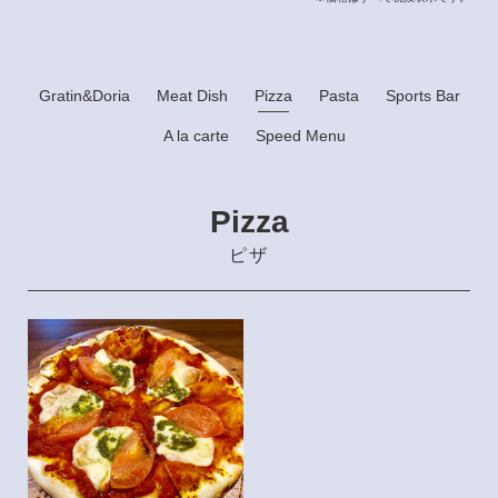
Gratin&Doria
Meat Dish
Pizza
Pasta
Sports Bar
A la carte
Speed Menu
Pizza
ピザ