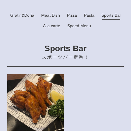
Gratin&Doria
Meat Dish
Pizza
Pasta
Sports Bar
A la carte
Speed Menu
Sports Bar
スポーツバー定番！