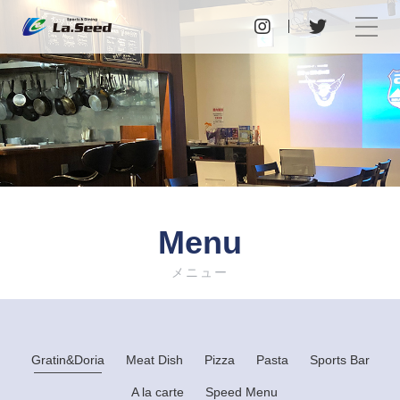
Menu
メニュー
Gratin&Doria
Meat Dish
Pizza
Pasta
Sports Bar
A la carte
Speed Menu